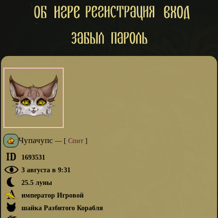
Чупачупс
—
[
Спит
]
1693531
3 августа в 9:31
25.5 луны
император Игровой
шайка Разбитого Корабля