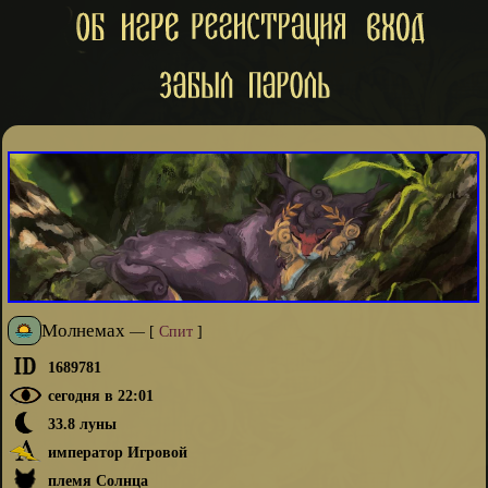
Молнемах
—
[
Спит
]
1689781
сегодня в 22:01
33.8 луны
император Игровой
племя Солнца