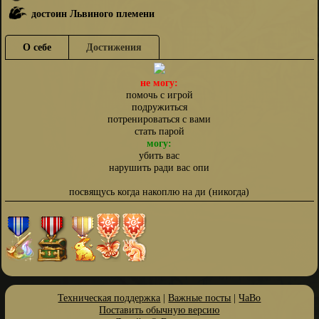
достоин Львиного племени
О себе
Достижения
не могу:
помочь с игрой
подружиться
потренироваться с вами
стать парой
могу:
убить вас
нарушить ради вас опи
посвящусь когда накоплю на ди (никогда)
Техническая поддержка
|
Важные посты
|
ЧаВо
Поставить обычную версию