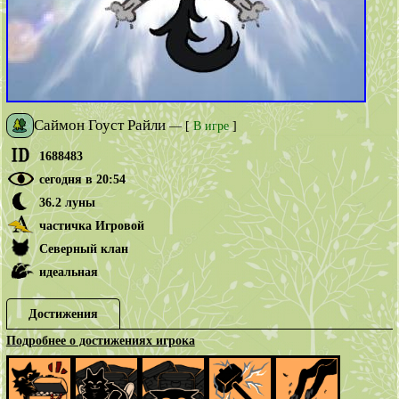
Сaймoн Гоуст Рaйли
—
[
В игре
]
1688483
сегодня в 20:54
36.2 луны
частичка Игровой
Северный клан
идеальная
Достижения
Подробнее о достижениях игрока