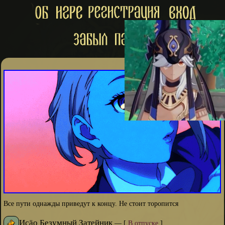
Все пути однажды приведут к концу. Не стоит торопится
Исäо Безумный Затейник
—
[
В отпуске
]