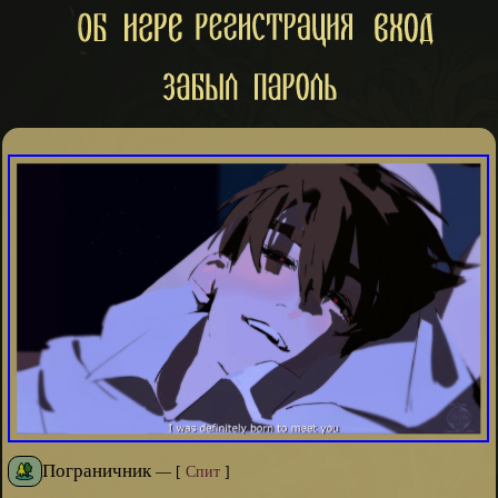
Пограничник
—
[
Спит
]