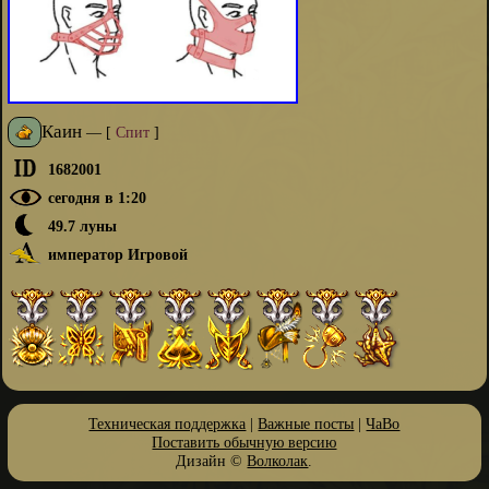
Каин
—
[
Спит
]
1682001
сегодня в 1:20
49.7 луны
император Игровой
Техническая поддержка
|
Важные посты
|
ЧаВо
Поставить обычную версию
Дизайн ©
Волколак
.