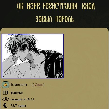
Доминант
—
[
Спит
]
1680760
сегодня в 16:11
52.7 луны