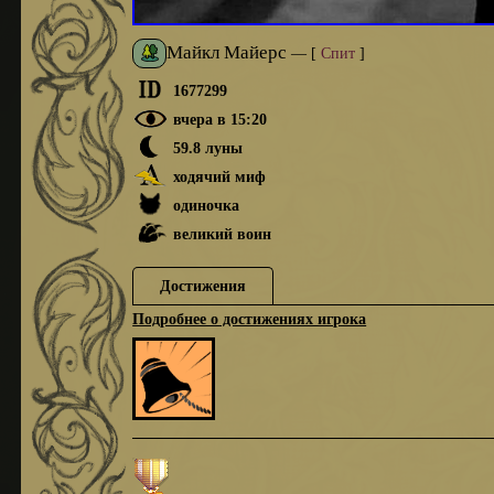
Майкл Майерс
—
[
Спит
]
1677299
вчера в 15:20
59.8 луны
ходячий миф
одиночка
великий воин
Достижения
Подробнее о достижениях игрока