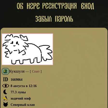
Кукшуля
—
[
Спит
]
1669064
8 августа в 12:16
77.3 луны
ходячий миф
Северный клан