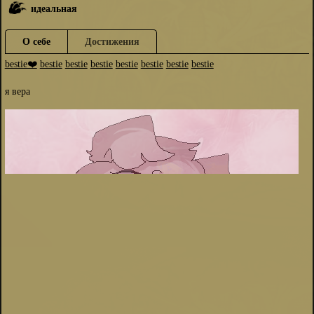
идеальная
О себе
Достижения
bestie❤️
bestie
bestie
bestie
bestie
bestie
bestie
bestie
я вера