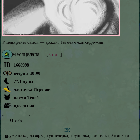
У меня денег самой — дожди. Ты меня жди-жди-жди.
Месяцелапа
—
[
Спит
]
1668998
вчера в 18:00
77.1 луны
частичка Игровой
племя Теней
идеальная
О себе
ВК
о
руженоска, дозорка, туннелерка, грушилка, чистилка, 2мзшка и