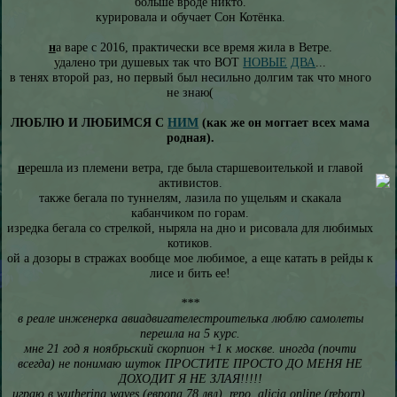
больше вроде никто.
курировала и обучает Сон Котёнка.
н
а варе с 2016, практически все время жила в Ветре.
удалено три душевых так что ВОТ
НОВЫЕ
ДВА
...
в тенях второй раз, но первый был несильно долгим так что много
не знаю(
ЛЮБЛЮ И ЛЮБИМСЯ С
НИМ
(как же он моггает всех мама
родная).
п
ерешла из племени ветра, где была старшевоителькой и главой
активистов.
также бегала по туннелям, лазила по ущельям и скакала
кабанчиком по горам.
изредка бегала со стрелкой, ныряла на дно и рисовала для любимых
котиков.
ой а дозоры в стражах вообще мое любимое, а еще катать в рейды к
лисе и бить ее!
***
в реале инженерка авиадвигателестроителька люблю самолеты
перешла на 5 курс.
мне 21 год я ноябрьский скорпион +1 к москве. иногда (почти
всегда) не понимаю шуток ПРОСТИТЕ ПРОСТО ДО МЕНЯ НЕ
ДОХОДИТ Я НЕ ЗЛАЯ!!!!!
играю в wuthering waves (европа 78 лвл), repo, alicia online (reborn).