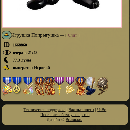
Игрушка Попрыгушка
—
[
Спит
]
1668860
вчера в 21:43
77.3 луны
император Игровой
Техническая поддержка
|
Важные посты
|
ЧаВо
Поставить обычную версию
Дизайн ©
Волколак
.