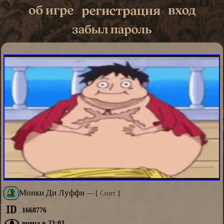
Монки Ди Луффи
—
[
Спит
]
1668776
вчера в 23:03