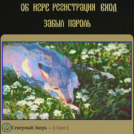
Северный Зверь
—
[
Спит
]