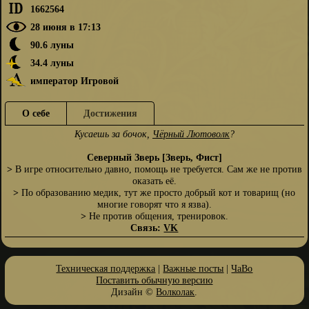
1662564
28 июня в 17:13
90.6 луны
34.4 луны
император Игровой
О себе
Достижения
Кусаешь за бочок,
Чёрный Лютоволк
?
Северный Зверь [Зверь, Фист]
>
В игре относительно давно, помощь не требуется. Сам же не против
оказать её.
>
По образованию медик, тут же просто добрый кот и товарищ (но
многие говорят что я язва).
>
Не против общения, тренировок.
Связь:
VK
Техническая поддержка
|
Важные посты
|
ЧаВо
Поставить обычную версию
Дизайн ©
Волколак
.