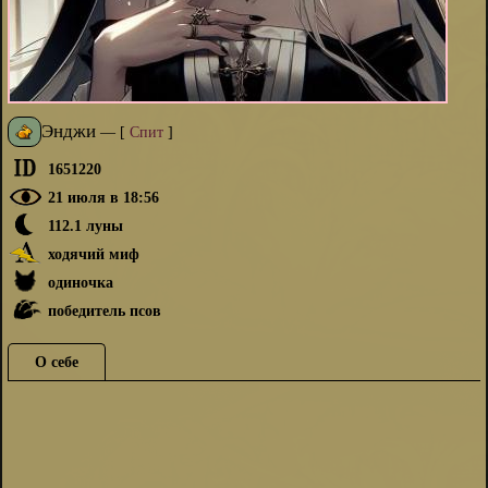
Энджи
—
[
Спит
]
1651220
21 июля в 18:56
112.1 луны
ходячий миф
одиночка
победитель псов
О себе