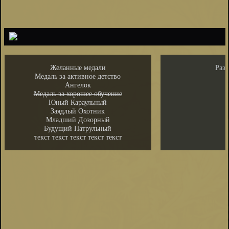
Желанные медали
Раз
Медаль за активное детство
Ангелок
Медаль за хорошее обучение
Юный Караульный
Заядлый Охотник
Младший Дозорный
Будущий Патрульный
текст текст текст текст текст