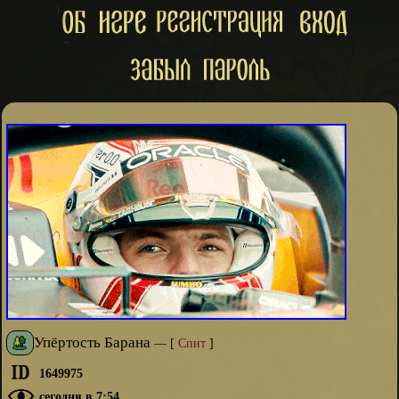
Упёртость Барана
—
[
Спит
]
1649975
сегодня в 7:54