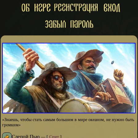
«Знаешь, чтобы стать самым большим в мире океаном, не нужно быть
громким»
Слепой Пью
—
[
Спит
]