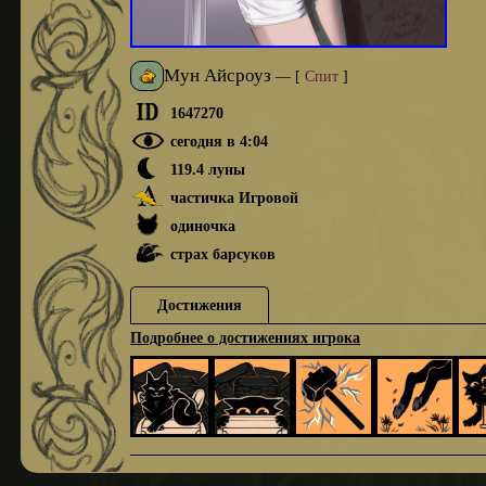
Мун Айсроуз
—
[
Спит
]
1647270
сегодня в 4:04
119.4 луны
частичка Игровой
одиночка
страх барсуков
Достижения
Подробнее о достижениях игрока