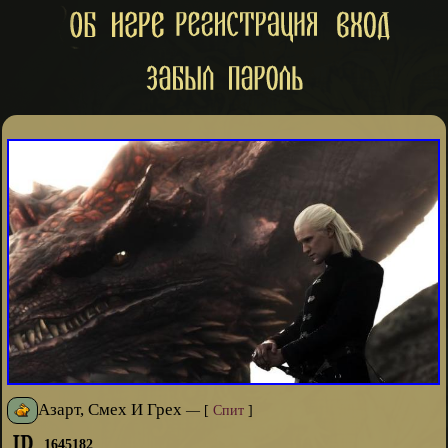
Азарт, Смех И Грех
—
[
Спит
]
1645182