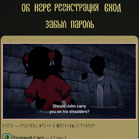
ᛋᛊᛖ ᚱ — ᚹᛋᛈᛜᛒᚤᚳ Ⰵᛠᚿᛜᚦ ᛒ ᎶᚤᛚᚹᛜᛒⰓᛁᚷ ᛠᛜᚺᚤᚷ?
Лиловый Свет
—
[
Спит
]