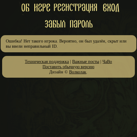
Ошибка! Нет такого игрока. Вероятно, он был удалён, скрыт или
вы ввели неправильный ID.
Техническая поддержка
|
Важные посты
|
ЧаВо
Поставить обычную версию
Дизайн ©
Волколак
.