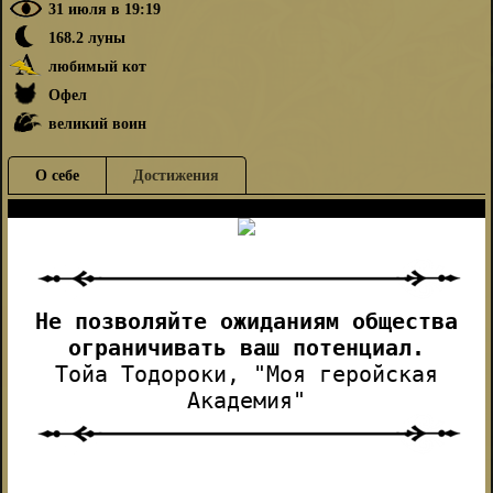
31 июля в 19:19
168.2 луны
любимый кот
Офел
великий воин
О себе
Достижения
dd
Не позволяйте ожиданиям общества
ограничивать ваш потенциал.
Тойа Тодороки, "Моя геройская
Академия"