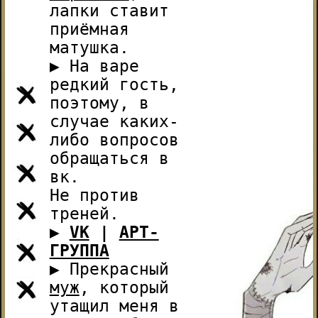
лапки ставит
приёмная
матушка.
▶ На варе
редкий гость,
поэтому, в
случае каких-
либо вопросов
обращаться в
вк.
Не против
треней.
▶
VK
|
АРТ-
ГРУППА
▶ Прекрасный
муж
, который
утащил меня в