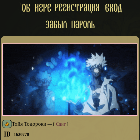
Тойя Тодороки
—
[
Спит
]
1620770