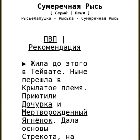
Сумеречная Рысь
[
Серый | Веня
]
Рысьелапушка - Рыська -
Сумеречная Рысь
ПВП
|
Рекомендация
▶ Жила до этого
в Тейвате. Ныне
перешла в
Крылатое племя.
Приютили
Дочурка
и
Мертворождённый
Ягнёнок
. Дала
основы
Стрекота
, на