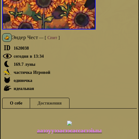
Эндер Чест
—
[
Спит
]
1620038
сегодня в 13:34
169.7 луны
частичка Игровой
одиночка
идеальная
О себе
Достижения
ааээууээаєээєаєєаєээіыы