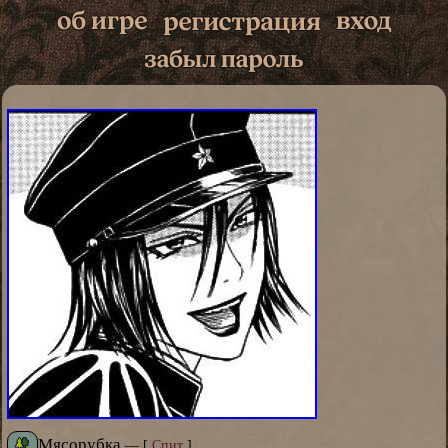
Мясорубка
—
[
Спит
]