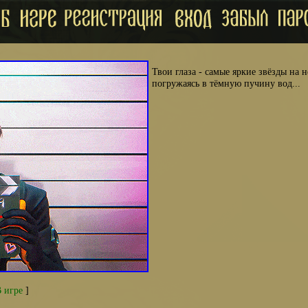
Твои глаза - самые яркие звëзды на 
погружаясь в тëмную пучину вод...
 игре
]