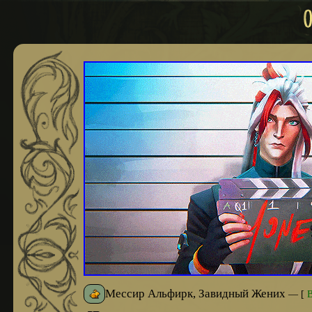
Мессир Альфирк, Завидный Жених
—
[
В