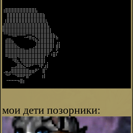
.
⢰⣿⣿⣿⣿⣿⣿⣿⣿⣿⣿⣧
⠀ ⣿⣿⣿⣿⣿⣿⣿⣿⣿⣿⣿⣿⣷
⢰⣿⣿⣿⣿⣿⣿⣿⣿⣿⣿⣿⣿⣿⣆
⣼⣿⣿⣿⣿⣿⣿⣿⣿⣿⣿⣿⣿⣿⣿⣧
⢿⣿⣿⣿⣿⣿⣿⣿⣿⣿⣿⣿⣿⣿⣿⣿⡇
⠈⠉⠛⠻⠿⠛⠛⢛⣩⣭⣛⢿⣿⣿⣿⣿⣿⣷⣄
⠀⣾⣿⣦⠀⠀⠀⠀⠀⠉⠙⢷⣽⣿⣿⣿⣿⡇⢉⡀
⠀⣿⣿⣿⣷⣄⠀⠀⠀⠀⢀⣼⣿⣿⣿⣿⣿⡇⣾⡇
⠀⣿⣿⣿⣿⣿⣿⣷⣶⣿⣿⣿⣿⣿⣿⣿⠟⣀⣫
⠀⠿⣿⣿⣿⢿⣿⣿⣿⣿⣿⣿⣿⣿⡟⠏⠘⠿⠃
⠀⠀⠀⠘⢿⣆⢻⣿⣿⣿⣿⣿⣿⣿⡇⡀⠀
⠀⠀⠀⣀⣠⣿⣷⣝⠿⠟⠋⠉⠹⡟⣰⡇
⢀⣤⣠⣿⣿⣿⣿⣿⣿⣶⣶⠟⠁ ⣿⠁
⠀⠙⠋⠈⠙⠿⠿⠟⣿⠋⠀⠀⠀⢰⡇
⠀⠐⠒⠒⠒⠲⣿⡆
.
⠀
мои дети позорники: