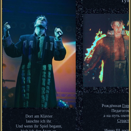
⠀⠀
⠀⠀
⠀⠀
Рождённая
Горя
Педагогом
а на путь охот
Dort am Klavier
Страсто
lauschte ich ihr.
Und wenn ihr Spiel begann,
Имею III досту
hielt ich den Atem an.