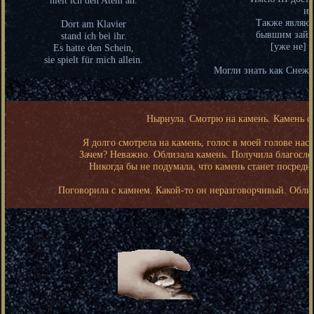
и 
Также являюс
Dort am Klavier
бывшим зайц
stand ich bei ihr.
[уже не] 
Es hatte den Schein,
sie spielt für mich allein.
Могли знать как Снежн
⠀⠀
⠀⠀⠀⠀⠀⠀⠀⠀⠀⠀⠀⠀⠀⠀⠀⠀⠀⠀⠀⠀⠀⠀⠀⠀⠀⠀⠀⠀⠀⠀⠀⠀⠀⠀
Нырнула. Смотрю на камень. Камень с
Я долго смотрела на камень, голос в моей голове нас
Зачем? Неважно. Облизала камень. Получила благосло
Никогда бы не подумала, что камень станет посредн
Поговорила с камнем. Какой-то он неразговорчивый. Облиз
⠀⠀