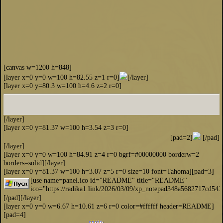
[canvas w=1200 h=848]
[layer x=0 y=0 w=100 h=82.55 z=1 r=0]
[/layer]
[layer x=0 y=80.3 w=100 h=4.6 z=2 r=0]
[/layer]
[layer x=0 y=81.37 w=100 h=3.54 z=3 r=0]
[pad=2]
[/pad]
[/layer]
[layer x=0 y=0 w=100 h=84.91 z=4 r=0 bgrf=#00000000 borderw=2
borders=solid][/layer]
[layer x=0 y=81.37 w=100 h=3.07 z=5 r=0 size=10 font=Tahoma][pad=3]
[use name=panel.ico id="README" title="README"
ico="https://radika1.link/2026/03/09/xp_notepad348a5682717cd543
[/pad][/layer]
[layer x=0 y=0 w=6.67 h=10.61 z=6 r=0 color=#ffffff header=README]
[pad=4]