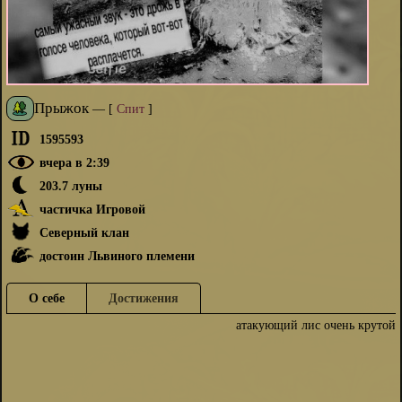
Прыжок
—
[
Спит
]
1595593
вчера в 2:39
203.7 луны
частичка Игровой
Северный клан
достоин Львиного племени
О себе
Достижения
атакующий лис очень крутой