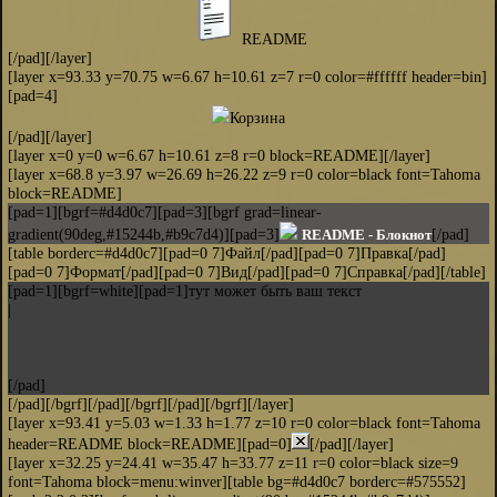
README
[/pad][/layer]
[layer x=93.33 y=70.75 w=6.67 h=10.61 z=7 r=0 color=#ffffff header=bin]
[pad=4]
Корзина
[/pad][/layer]
[layer x=0 y=0 w=6.67 h=10.61 z=8 r=0 block=README][/layer]
[layer x=68.8 y=3.97 w=26.69 h=26.22 z=9 r=0 color=black font=Tahoma
block=README]
[pad=1][bgrf=#d4d0c7][pad=3][bgrf grad=linear-
gradient(90deg,#15244b,#b9c7d4)][pad=3]
[/pad]
README - Блокнот
[table borderc=#d4d0c7][pad=0 7]Файл[/pad][pad=0 7]Правка[/pad]
[pad=0 7]Формат[/pad][pad=0 7]Вид[/pad][pad=0 7]Справка[/pad][/table]
[pad=1][bgrf=white][pad=1]тут может быть ваш текст
|
[/pad]
[/pad][/bgrf][/pad][/bgrf][/pad][/bgrf][/layer]
[layer x=93.41 y=5.03 w=1.33 h=1.77 z=10 r=0 color=black font=Tahoma
header=README block=README][pad=0]
[/pad][/layer]
[layer x=32.25 y=24.41 w=35.47 h=33.77 z=11 r=0 color=black size=9
font=Tahoma block=menu:winver][table bg=#d4d0c7 borderc=#575552]