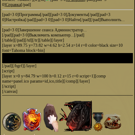
0]
Справка
[/pad]
[pad=3 0]Программы[/pad][pad=3 0]Документы[/pad][pad=3
0]Настройка[/pad][pad=3 0][pad=3 0]Найти[/pad][/pad]Выполнить...
[pad=3 0]Завершение сеанса Администратор...
[/pad][pad=3 0]Выключить компьютер...[/pad]
[/table][/pad][/td][/tr][/table][/layer]
[layer x=89.75 y=73.82 w=4.62 h=2.54 z=14 r=0 color=black size=10
font=Tahoma block=bin]
[pad=1][bgrf=#ffffe1]
(пусто)
[/pad][/bgrf][/layer]
[script]
[layer x=0 y=84.79 w=100 h=0.12 z=15 r=0 script=1][comp
name=panel.ico params=id,ico,title]
[/comp][/layer]
[/script]
[/canvas]