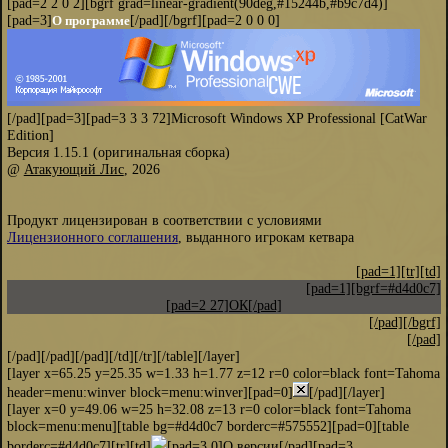
[pad=2 2 0 2][bgrf grad=linear-gradient(90deg,#15244b,#b9c7d4)]
[pad=3]
[/pad][/bgrf][pad=2 0 0 0]
О программе
[/pad][pad=3][pad=3 3 3 72]Microsoft Windows XP Professional [CatWar
Edition]
Версия 1.15.1 (оригинальная сборка)
@
Атакующий Лис
, 2026
Продукт лицензирован в соответствии с условиями
Лицензионного соглашения
, выданного игрокам кетвара
[pad=1][tr][td]
[pad=1][bgrf=#d4d0c7]
[pad=2 27]ОК[/pad]
[/pad][/bgrf]
[/pad]
[/pad][/pad][/pad][/td][/tr][/table][/layer]
[layer x=65.25 y=25.35 w=1.33 h=1.77 z=12 r=0 color=black font=Tahoma
header=menu:winver block=menu:winver][pad=0]
[/pad][/layer]
[layer x=0 y=49.06 w=25 h=32.08 z=13 r=0 color=black font=Tahoma
block=menu:menu][table bg=#d4d0c7 borderc=#575552][pad=0][table
borderc=#d4d0c7][tr][td]
[pad=3 0]
О версии
[/pad][pad=3