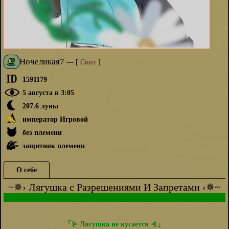
Ночеликая7
—
[
Спит
]
1591179
5 августа в 3:05
207.6 луны
император Игровой
без племени
защитник племени
О себе
~✵› Лягушка с Разрешениями И Запретами ‹✵︎~
ma
「⊱ Лягушка не кусается ⊰」