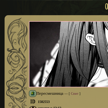
Пересмешница
—
[
Спит
]
1582553
сегодня в 12:12