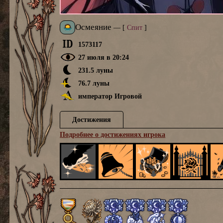
Осмеяние
—
[
Спит
]
1573117
27 июля в 20:24
231.5 луны
76.7 луны
император Игровой
Достижения
Подробнее о достижениях игрока