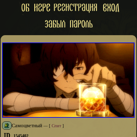
Самоцветный
—
[
Спит
]
1545402