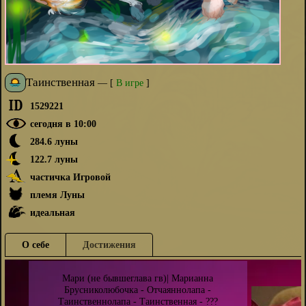
Таинственная
—
[
В игре
]
1529221
сегодня в 10:00
284.6 луны
122.7 луны
частичка Игровой
племя Луны
идеальная
О себе
Достижения
Мари (не бывшеглава гв)| Марианна
Брусниколюбочка - Отчаяннолапа -
Таинственнолапа - Таинственная - ???