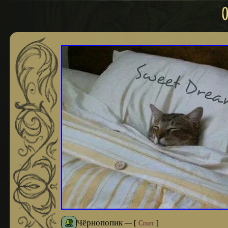
Чёрнопопик
—
[
Спит
]