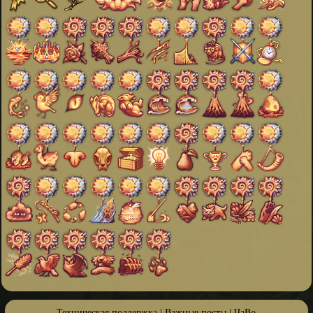
Техническая поддержка
|
Важные посты
|
ЧаВо