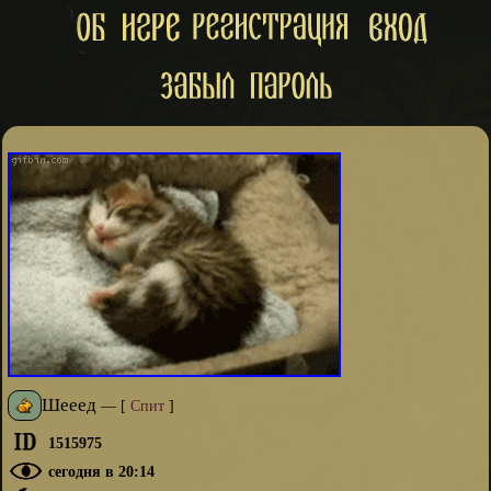
Шееед
—
[
Спит
]
1515975
сегодня в 20:14