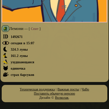
Лемони
—
[
Спит
]
1492671
сегодня в 15:07
324.3 луны
161.2 луны
ухудшающаяся
одиночка
страх барсуков
Техническая поддержка
|
Важные посты
|
ЧаВо
Поставить обычную версию
Дизайн ©
Волколак
.