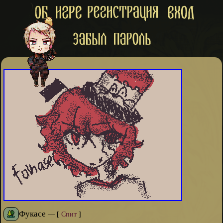
Фукасе
—
[
Спит
]