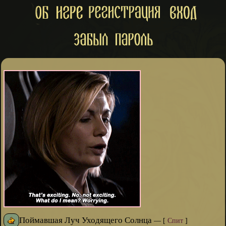
Поймавшая Луч Уходящего Солнца
—
[
Спит
]