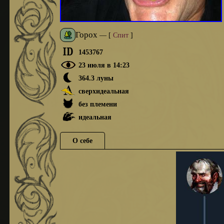
Горох
—
[
Спит
]
1453767
23 июля в 14:23
364.3 луны
сверхидеальная
без племени
идеальная
О себе