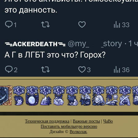
Техническая поддержка
|
Важные посты
|
ЧаВо
Поставить мобильную версию
Дизайн ©
Волколак
.