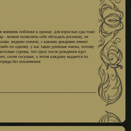
 в мховник поближе к орлице. для взрослых еды тоже
ир - можем позволить себе обглодать росомаху, не
е жалко. видимо поняли, с какими дикарями имеют
 либо по одному. у нас такие длинные имена, потому
астолько суровы, что сразу после рождения идут
нет, сосем сосульки, а летом каждому выдается по
 отряды без исключения