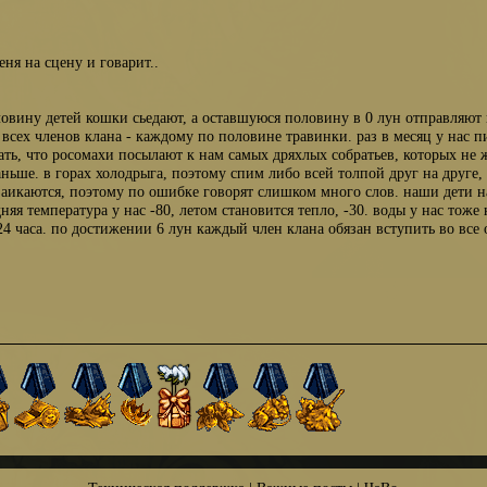
ня на сцену и говарит..
ловину детей кошки сьедают, а оставшуюся половину в 0 лун отправляют
 всех членов клана - каждому по половине травинки. раз в месяц у нас п
чать, что росомахи посылают к нам самых дряхлых собратьев, которых н
ньше. в горах холодрыга, поэтому спим либо всей толпой друг на друге,
и заикаются, поэтому по ошибке говорят слишком много слов. наши дети н
яя температура у нас -80, летом становится тепло, -30. воды у нас тоже 
 24 часа. по достижении 6 лун каждый член клана обязан вступить во все