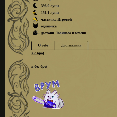
396.9 луны
151.1 луны
частичка Игровой
одиночка
достоин Львиного племени
О себе
Достижения
я с бро)
я без бро(