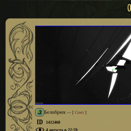
Белобрюх
—
[
Спит
]
1412460
4 августа в 22:59