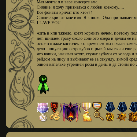
Мая мечта: я в варе консерте амс.
Сияние: я хочу признаться о любви коекому.....
Все фонаты кричат кто кто???
Сияние кричит мое имя. Я в шоке. Она приглашает ме
I LAVE YOU.
жить в кпв тяжело. котят кормить нечем, поэтому по
нет, щипаем траву около сонного озера и делим ее на
остается даже косточек. со временем мы начали заме
дело. популяцию острозубов и рысей мы сьели еще ра
что кошки, называя котят, стучат зубами от холода 
рейдом на лису и выбивают ее за секунду. зимой средн
одной капельке утренней росы в день. в дг стоим по