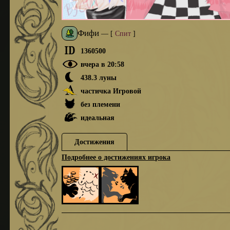
Фифи
—
[
Спит
]
1360500
вчера в 20:58
438.3 луны
частичка Игровой
без племени
идеальная
Достижения
Подробнее о достижениях игрока