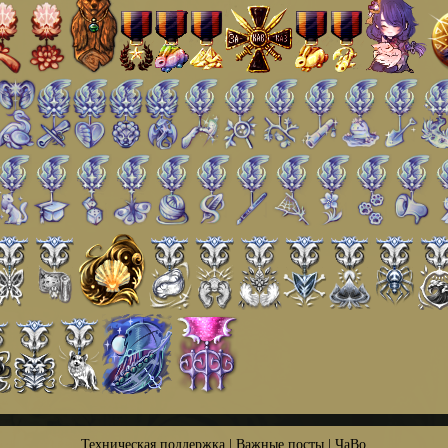
Техническая поддержка
|
Важные посты
|
ЧаВо