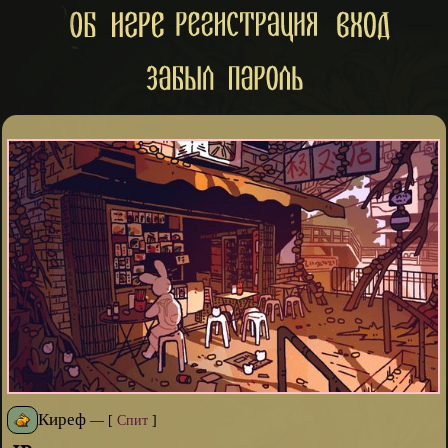
Киреф
—
[
Спит
]