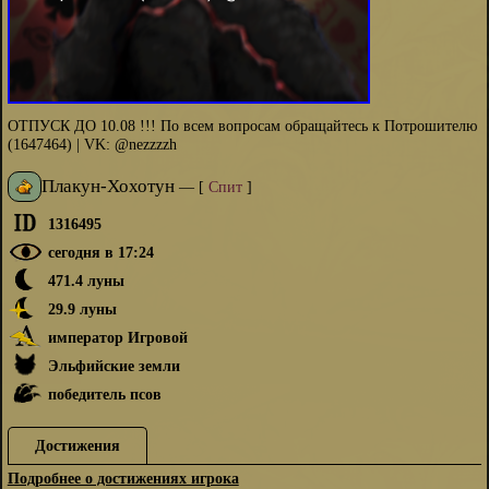
ОТПУСК ДО 10.08 !!! По всем вопросам обращайтесь к Потрошителю
(1647464) | VK: @nezzzzh
Плакун-Хохотун
—
[
Спит
]
1316495
сегодня в 17:24
471.4 луны
29.9 луны
император Игровой
Эльфийские земли
победитель псов
Достижения
Подробнее о достижениях игрока