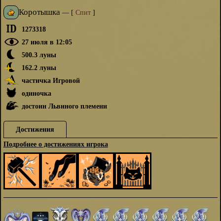
Коротышка
—
[
Спит
]
1273318
27 июля в 12:05
500.3 луны
162.2 луны
частичка Игровой
одиночка
достоин Львиного племени
Достижения
Подробнее о достижениях игрока