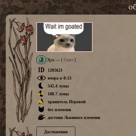
Эра
—
[
Спит
]
1205621
вчера в 8:13
542.4 луны
108.7 луны
хранитель Игровой
без племени
достоин Львиного племени
Достижения