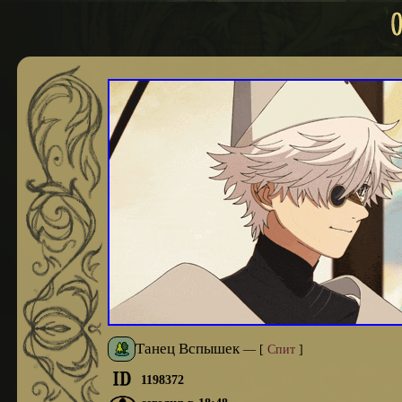
Танец Вспышек
—
[
Спит
]
1198372