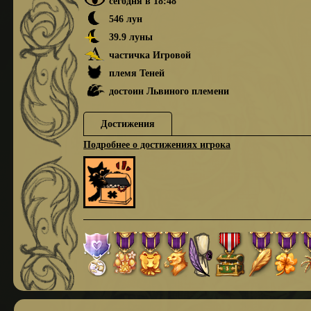
сегодня в 18:48
546 лун
39.9 луны
частичка Игровой
племя Теней
достоин Львиного племени
Достижения
Подробнее о достижениях игрока