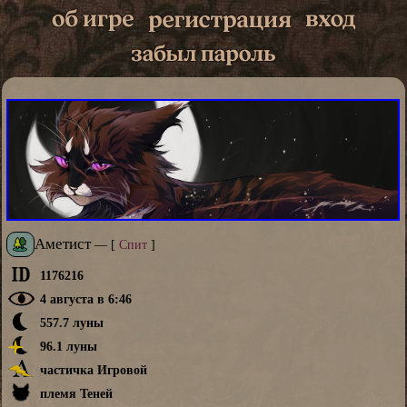
Аметист
—
[
Спит
]
1176216
4 августа в 6:46
557.7 луны
96.1 луны
частичка Игровой
племя Теней