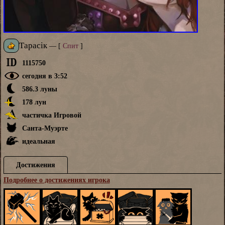
Тарасік
—
[
Спит
]
1115750
сегодня в 3:52
586.3 луны
178 лун
частичка Игровой
Санта-Муэрте
идеальная
Достижения
Подробнее о достижениях игрока