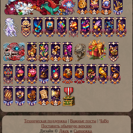
Техническая поддержка
|
Важные посты
|
ЧаВо
Поставить обычную версию
Дизайн ©
Джeк
и
Сыроежка
.