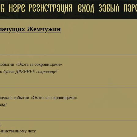
Плачущих Жемчужин
событии «Охота за сокровищами»
чно будет ДРЕВНЕЕ сокровище!
ндука в событии «Охота за сокровищами»
юда!
х
Таинственному лесу