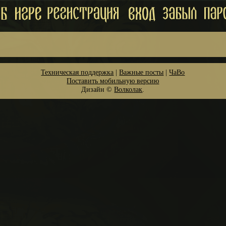
Техническая поддержка
|
Важные посты
|
ЧаВо
Поставить мобильную версию
Дизайн ©
Волколак
.