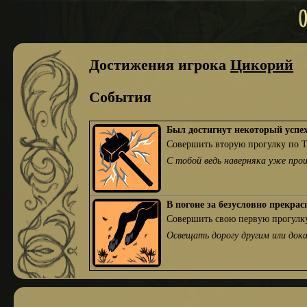
Достижения игрока
Цикорий
События
Был достигнут некоторый успе
Совершить вторую прогулку по 
С тобой ведь наверняка уже про
В погоне за безусловно прекра
Совершить свою первую прогулку
Освещать дорогу другим или док