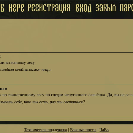
х
Таинственному лесу
исходили необъяснимые вещи.
сным
 по таинственному лесу по следам испуганного оленёнка. Да, вы не ос
азывать себе, что ты есть, раз ты светишься?
Техническая поддержка
|
Важные посты
|
ЧаВо