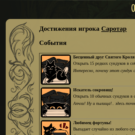
Достижения игрока
Саротар
События
Бесценный друг Святого Кроля
Открыть 15 редких сундуков в с
Интересно, почему этот сундук 
Искатель сокровищ!
Открыть 10 обычных сундуков в 
Апчхи! Ну и пылища!.. здесь то
Любимец фортуны!
Выпадает случайно из любого су